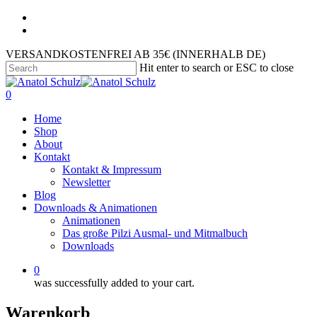
VERSANDKOSTENFREI AB 35€ (INNERHALB DE)
Hit enter to search or ESC to close
0
Home
Shop
About
Kontakt
Kontakt & Impressum
Newsletter
Blog
Downloads & Animationen
Animationen
Das große Pilzi Ausmal- und Mitmalbuch
Downloads
0
was successfully added to your cart.
Warenkorb