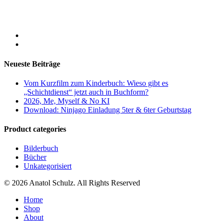
Neueste Beiträge
Vom Kurzfilm zum Kinderbuch: Wieso gibt es
„Schichtdienst“ jetzt auch in Buchform?
2026, Me, Myself & No KI
Download: Ninjago Einladung 5ter & 6ter Geburtstag
Product categories
Bilderbuch
Bücher
Unkategorisiert
© 2026 Anatol Schulz. All Rights Reserved
Home
Shop
About