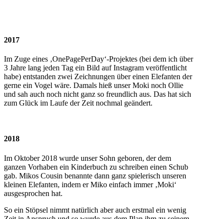
2017
Im Zuge eines ‚OnePagePerDay‘-Projektes (bei dem ich über
3 Jahre lang jeden Tag ein Bild auf Instagram veröffentlicht
habe) entstanden zwei Zeichnungen über einen Elefanten der
gerne ein Vogel wäre. Damals hieß unser Moki noch Ollie
und sah auch noch nicht ganz so freundlich aus. Das hat sich
zum Glück im Laufe der Zeit nochmal geändert.
2018
Im Oktober 2018 wurde unser Sohn geboren, der dem
ganzen Vorhaben ein Kinderbuch zu schreiben einen Schub
gab. Mikos Cousin benannte dann ganz spielerisch unseren
kleinen Elefanten, indem er Miko einfach immer ‚Moki‘
ausgesprochen hat.
So ein Stöpsel nimmt natürlich aber auch erstmal ein wenig
Zeit in Anspruch und so wurde aus dem Plan ihm zu seinem