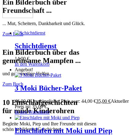
Ein Bilderbuch über
Freundschaft ...
... Mut, Scheitern, Dankbarkeit und Glück.
Zum Buch
Schichtdienst
Ein Bilderbuch über das
14,00
€
gemeinsame Mampfen ...
In den Warenkorb
Angebot!
und gegenseitige Helfen.
Zum Buch
3 Moki Bücher-Paket
10 Einschlafgeschichten
44,00
€
Ursprünglicher Preis war: 44,00 €
35,00
€
Aktueller
Preis ist: 35,00 €.
für müde Kinderohren
In den Warenkorb
Begleite Moki, Piep und Ihre Freunde mit diesen
schön bebilderten Geschichten.
Einschlafen mit Moki und Piep