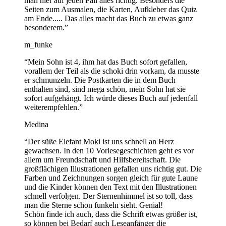
man hier auf jeden Fall alles richtig. Besonders die
Seiten zum Ausmalen, die Karten, Aufkleber das Quiz
am Ende..... Das alles macht das Buch zu etwas ganz
besonderem.
”
m_funke
“
Mein Sohn ist 4, ihm hat das Buch sofort gefallen,
vorallem der Teil als die schoki drin vorkam, da musste
er schmunzeln. Die Postkarten die in dem Buch
enthalten sind, sind mega schön, mein Sohn hat sie
sofort aufgehängt. Ich würde dieses Buch auf jedenfall
weiterempfehlen.
”
Medina
“
Der süße Elefant Moki ist uns schnell an Herz
gewachsen. In den 10 Vorlesegeschichten geht es vor
allem um Freundschaft und Hilfsbereitschaft. Die
großflächigen Illustrationen gefallen uns richtig gut. Die
Farben und Zeichnungen sorgen gleich für gute Laune
und die Kinder können den Text mit den Illustrationen
schnell verfolgen. Der Sternenhimmel ist so toll, dass
man die Sterne schon funkeln sieht. Genial!
Schön finde ich auch, dass die Schrift etwas größer ist,
so können bei Bedarf auch Leseanfänger die