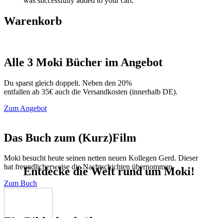
was successfully added to your cart.
Warenkorb
Alle 3 Moki Bücher im Angebot
Du sparst gleich doppelt. Neben den 20%
entfallen ab 35€ auch die Versandkosten (innerhalb DE).
Zum Angebot
Das Buch zum (Kurz)Film
Moki besucht heute seinen netten neuen Kollegen Gerd. Dieser
hat freundlicherweise die Nachtschichten übernommen.
Entdecke die Welt rund um Moki!
Zum Buch