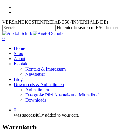
VERSANDKOSTENFREI AB 35€ (INNERHALB DE)
Hit enter to search or ESC to close
0
Home
Shop
About
Kontakt
Kontakt & Impressum
Newsletter
Blog
Downloads & Animationen
Animationen
Das große Pilzi Ausmal- und Mitmalbuch
Downloads
0
was successfully added to your cart.
Warenkorb