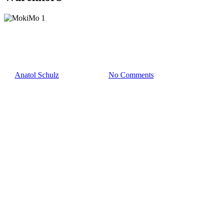
Moki
MokiMo 1
By
Anatol Schulz
16. Januar 2023
No Comments