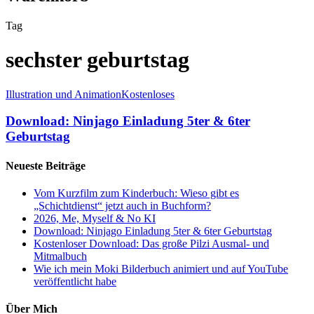
Tag
sechster geburtstag
Illustration und Animation
Kostenloses
Download: Ninjago Einladung 5ter & 6ter
Geburtstag
Neueste Beiträge
Vom Kurzfilm zum Kinderbuch: Wieso gibt es
„Schichtdienst“ jetzt auch in Buchform?
2026, Me, Myself & No KI
Download: Ninjago Einladung 5ter & 6ter Geburtstag
Kostenloser Download: Das große Pilzi Ausmal- und
Mitmalbuch
Wie ich mein Moki Bilderbuch animiert und auf YouTube
veröffentlicht habe
Über Mich