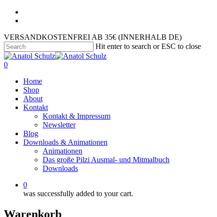
VERSANDKOSTENFREI AB 35€ (INNERHALB DE)
Hit enter to search or ESC to close
0
Home
Shop
About
Kontakt
Kontakt & Impressum
Newsletter
Blog
Downloads & Animationen
Animationen
Das große Pilzi Ausmal- und Mitmalbuch
Downloads
0
was successfully added to your cart.
Warenkorb