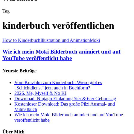
Tag
kinderbuch veröffentlichen
How to Kinderbuch
Illustration und Animation
Moki
Wie ich mein Moki Bilderbuch animiert und auf
YouTube veröffentlicht habe
Neueste Beiträge
Vom Kurzfilm zum Kinderbuch: Wieso gibt es
„Schichtdienst“ jetzt auch in Buchform?
2026, Me, Myself & No KI
Download: Ninjago Einladung 5ter & 6ter Geburtstag
Kostenloser Download: Das große Pilzi Ausmal- und
Mitmalbuch
Wie ich mein Moki Bilderbuch animiert und auf YouTube
veröffentlicht habe
Über Mich