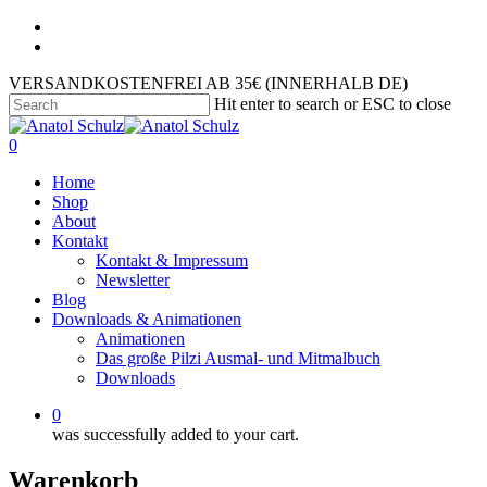
VERSANDKOSTENFREI AB 35€ (INNERHALB DE)
Hit enter to search or ESC to close
0
Home
Shop
About
Kontakt
Kontakt & Impressum
Newsletter
Blog
Downloads & Animationen
Animationen
Das große Pilzi Ausmal- und Mitmalbuch
Downloads
0
was successfully added to your cart.
Warenkorb